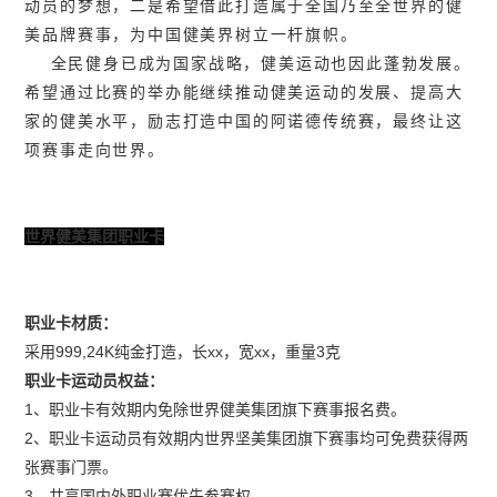
动员的梦想，二是希望借此打造属于全国乃至全世界的健
美品牌赛事，为中国健美界树立一杆旗帜。
全民健身已成为国家战略，健美运动也因此蓬勃发展。
希望通过比赛的举办能继续推动健美运动的发展、提高大
家的健美水平，励志打造中国的阿诺德传统赛，最终让这
项赛事走向世界。
世界健美集团职业卡
职业卡材质：
采用999,24K纯金打造，长xx，宽xx，重量3克
职业卡运动员权益：
1、职业卡有效期内免除世界健美集团旗下赛事报名费。
2、职业卡运动员有效期内世界坚美集团旗下赛事均可免费获得两
张赛事门票。
3、共享国内外职业赛优先参赛权