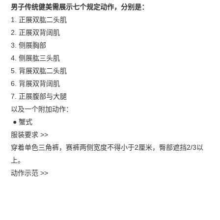
男子传统健美需展示七个规定动作，分别是：
1. 正展双肱二头肌
2. 正展双背阔肌
3. 侧展胸部
4. 侧展肱三头肌
5. 背展双肱二头肌
6. 背展双背阔肌
7. 正展腹部与大腿
以及一个附加动作：
● 蟹式
服装要求 >>
穿着单色三角裤，赛裤两侧宽度不得小于2厘米，臀部遮挡2/3以
上。
动作示范 >>