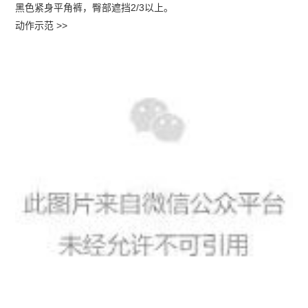
黑色紧身平角裤，臀部遮挡2/3以上。
动作示范 >>